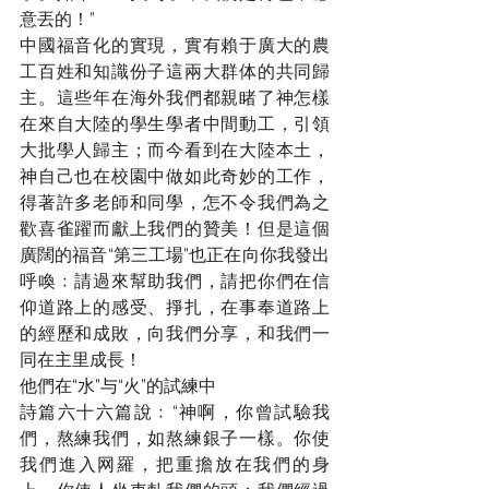
意丟的！”
中國福音化的實現，實有賴于廣大的農
工百姓和知識份子這兩大群体的共同歸
主。這些年在海外我們都親睹了神怎樣
在來自大陸的學生學者中間動工，引領
大批學人歸主；而今看到在大陸本土，
神自己也在校園中做如此奇妙的工作，
得著許多老師和同學，怎不令我們為之
歡喜雀躍而獻上我們的贊美！但是這個
廣闊的福音“第三工場”也正在向你我發出
呼喚﹕請過來幫助我們，請把你們在信
仰道路上的感受、掙扎，在事奉道路上
的經歷和成敗，向我們分享，和我們一
同在主里成長！
他們在“水”与“火”的試練中
詩篇六十六篇說﹕“神啊，你曾試驗我
們，熬練我們，如熬練銀子一樣。你使
我們進入网羅，把重擔放在我們的身