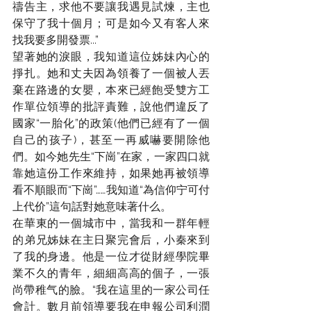
禱告主，求他不要讓我遇見試煉，主也
保守了我十個月；可是如今又有客人來
找我要多開發票...”
望著她的淚眼，我知道這位姊妹內心的
掙扎。她和丈夫因為領養了一個被人丟
棄在路邊的女嬰，本來已經飽受雙方工
作單位領導的批評責難，說他們違反了
國家“一胎化”的政策(他們已經有了一個
自己的孩子)，甚至一再威嚇要開除他
們。如今她先生“下崗”在家，一家四口就
靠她這份工作來維持，如果她再被領導
看不順眼而“下崗”……我知道“為信仰宁可付
上代价”這句話對她意味著什么。
在華東的一個城市中，當我和一群年輕
的弟兄姊妹在主日聚完會后，小秦來到
了我的身邊。他是一位才從財經學院畢
業不久的青年，細細高高的個子，一張
尚帶稚气的臉。“我在這里的一家公司任
會計。數月前領導要我在申報公司利潤