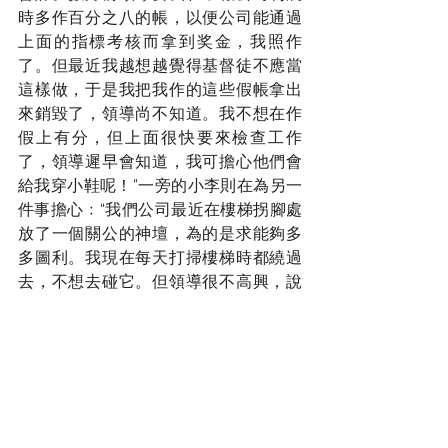
時多作百分之八的帳，以便公司能通過
上面的指標考核而拿到奖金，我照作
了。但最近我越想越覺得基督徒不應當
這樣做，于是我把我作的這些假帳拿出
來銷毀了，領導尚不知道。我不想在作
假上有分，但上面很快要來檢查工作
了，領導遲早會知道，我可擔心他們會
給我穿小鞋呢！”一旁的小李則在為另一
件事擔心﹕“我們公司最近在樓梯拐腳處
放了一個關公的神壇，為的是求能夠多
多圖利。我現在每天打掃樓梯時都繞過
去，不想去碰它。但領導很不高興，說
我應當每天去清洁它。我告訴領導我是
基督徒，我不會去為一個偶像清掃，但
領導卻說我故意不合作，故意給他難
看。我該怎么辦呢？”
一串串的問題，讓我知道中國的基督徒
們正在經歷著許多我們無法想像的試