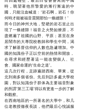
而四處碰壁，最后白發蒼蒼离開中國
時，眺望著他所摯愛的漸行漸遠的中
國，只能泣血喊道﹕“岩石啊，岩石！你
何時才能被福音震開那怕一條縫隙！”
而今日的神州大地，堅硬的岩石豈止出
現了一條縫隙！福音之火勢如燎原，不
盡燃遍了祖國的山野、平原；甚至在身
居鬧市的大專院校教師和學生中間，渴
求了解基督信仰的人數也急遽增加。中
國的知識份子正以空前的熱情和開放，
在尋求和經歷著這一能改變個人、社
會、國家命運的“生命之道”。
這几次行程，足跡遍踏西南、華東，從
北到南多個省份。先后到訪多處大學校
園，對以知識份子群体為主要福音對象
的所謂“第三工場”得以有更進一步的了解
和觀察。
在西南地區的一所著名的大學中，和几
位老教授徹夜長談，他們最后心悅誠服