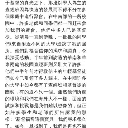
于基督的真光之下。那邊以學人為主的
查經班因為快速的發展而不得不分在多
個家庭中進行聚會。在中南部的一所校
園中，許多老師和同學們都一同赶來參
加我們的聚會。他們中多人已是基督
徒。從清晨一直到傍晚，一批批的同學
們(來自附近不同的大學)造訪了我的居
所。他們對福音信仰的渴求和認真，令
我深受感動。半年前到訪過的華南和華
東兩處的校園查經班則又壯大了許多，
他們中半年前才得救信主的年輕基督徒
們如今已引領了多人歸主。在中國許多
的大學中如今都有了查經班和基督徒的
團契，有的還不只一個。雖然他們所處
的環境和我們在海外大不一樣，面臨的
試煉和挑戰都是我們難以想像的，但正
如許多學生和老師們所告訴我的那
樣﹕“基督福音這個寶貝，我們尋求很久
了。如今一旦找到了，我們是再也不愿