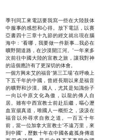
季刊同工來電話要我寫一些在大陸肢体
中服事的感想和心得。放下電話，以賽
亞書四十三章十九節的經文就出現在腦
海中﹕“看哪，我要做一件新事……我必在
曠野開道路，在沙漠開江河。”一年來多
次前往中國大陸的宣教之旅，讓我對神
的這個應許有了更深切的体會。
一個方興未艾的福音“第三工場”在呼喚上
下五千年的中國，曾經長期以來是福音
的曠野和沙漠。國人，尤其是知識份子
一向以中原文化為傲，以龍的傳人自
居。雖有中西宣教士前赴后繼，嘔心瀝
血宣揚真道，唯國人一概拒之，汲汲在
福音以外尋求自救之道。一百五十年
前，當一位加拿大宣教士“不遠万里，來
到中國”，歷數十年在中國各處孤身傳道