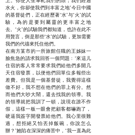
上。你使人坐車軋我們的頭；我們經過
水火，你卻使我們到丰富之地”今日中國
的基督徒們，正在經歷著“水”与“火”的試
驗，為的是要到屬靈的更丰富之地
去。“火”的試驗我們都知道，也許在此不
用贅言，倒是那些“水”的試驗，更加需要
我們的代禱來托住他們。
在南方某市的一所旅館任職的王姊妹一
臉焦急的請求我回答一個問題﹕“來這儿
住宿的客人常常要求我們給他們多開几
天住宿發票，以便他們回單位多報些出
差費。但我是一個基督徒，我覺得這樣
做不好，我不想在他們的罪上有分。然
而他們大吵大鬧，還去找我的領導。我
的領導就把我訓了一頓，說現在誰不作
假，這樣一板一眼會把顧客都嚇跑了，
硬逼我簽字開發票給他們。我心里很難
過，想拒絕又怕丟掉飯碗，你說怎么
辦？”她陷在深深的痛苦中，“我一直為此