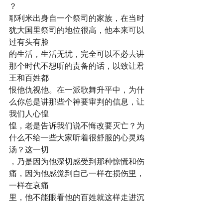
？
耶利米出身自一个祭司的家族，在当时
犹大国里祭司的地位很高，他本来可以
过有头有脸
的生活，生活无忧，完全可以不必去讲
那个时代不想听的责备的话，以致让君
王和百姓都
恨他仇视他。在一派歌舞升平中，为什
么你总是讲那些个神要审判的信息，让
我们人心惶
惶，老是告诉我们说不悔改要灭亡？为
什么不给一些大家听着很舒服的心灵鸡
汤？这一切
，乃是因为他深切感受到那种惊慌和伤
痛，因为他感觉到自己一样在损伤里，
一样在哀痛
里，他不能眼看他的百姓就这样走进沉
沦里面！耶利米的这种的心情，今天我
想求上帝赐