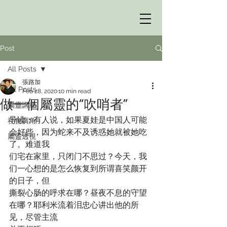
Post
All Posts
張路加
All Posts
Feb 28, 2020
10 min read
做一個屬靈的“吹哨者”
屬靈講章
导读：有人说，如果夏娃是中国人可能
社會廣角
会好些，因为蛇来不及诱惑她就被她吃
屬靈透視
了。难道我
们宅在家里，只闭门不思过？今天，我
们一心想的是怎么恢复到所谓喜笑颜开
的日子，但
撕裂心肠的呼求在哪？昼夜不息的守望
在哪？耶利米流着泪忠心讲出他的所
见，尽管主流