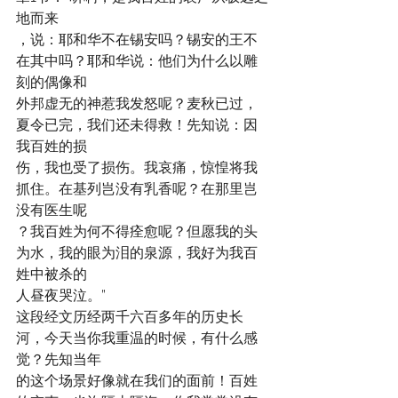
地而来
，说：耶和华不在锡安吗？锡安的王不
在其中吗？耶和华说：他们为什么以雕
刻的偶像和
外邦虚无的神惹我发怒呢？麦秋已过，
夏令已完，我们还未得救！先知说：因
我百姓的损
伤，我也受了损伤。我哀痛，惊惶将我
抓住。在基列岂没有乳香呢？在那里岂
没有医生呢
？我百姓为何不得痊愈呢？但愿我的头
为水，我的眼为泪的泉源，我好为我百
姓中被杀的
人昼夜哭泣。”
这段经文历经两千六百多年的历史长
河，今天当你我重温的时候，有什么感
觉？先知当年
的这个场景好像就在我们的面前！百姓