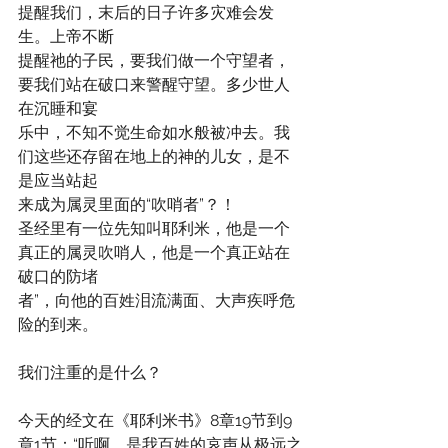
提醒我们，末后的日子许多灾难会发
生。上帝不断
提醒祂的子民，要我们做一个守望者，
要我们站在破口来警醒守望。多少世人
在沉睡和宴
乐中，不知不觉生命如水般被冲去。我
们这些还存留在地上的神的儿女，是不
是应当站起
来成为属灵里面的“吹哨者”？！
圣经里有一位先知叫耶利米，他是一个
真正的属灵吹哨人，他是一个真正站在
破口的防堵
者”，向他的百姓泪流满面、大声疾呼危
险的到来。
我们注重的是什么？
今天的经文在《耶利米书》8章19节到9
章1节：“听啊，是我百姓的哀声从极远之