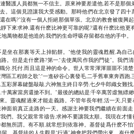
連醫護人員都無一不信主。原來神要差遣他,若不是那個弟兄
去。這個見證讓我大受感動。那時他們在北京發了四十萬
安還在嗎?”沒有一個人拒絕那個單張。北京的教會被復興
先靜下來求神,還有什麽比神更可靠的呢?還有什麽比他更
天地萬物都是他造的,我們的生命呼吸存留都在他的手中。
不是坐在那裏等天上掉餡餅。“他使我的靈魂甦醒,為自
的路。但是走什麽路?第一,“去使萬民作我的門徒”。我們
職分,托付,而且這是神的命令。世人常常渾渾噩噩不清
灣區工程師之歌”:“一進矽谷心裏發毛,二手舊車東奔西跑
,五彩屏幕鍵盤敲敲,六神無主終日辛勞,七夕牛郎織女難找
覺,十萬家當房還搶不到。”最後的總結是:千辛萬苦虛無縹
來。靈魂醒過來才能走義路。不管年長年輕,活一天,只要
在神面前真正走路的一天。感謝主神要我們繼續在前面走
守我們。我父親常常禱告,求神不要讓我太順。我現在才懂
神都無所謂。有不順,就常想到依靠神。基督徒爲什麽不怕?
停留。基督徒的人生觀是“行過”,神會把我們帶出來。有什