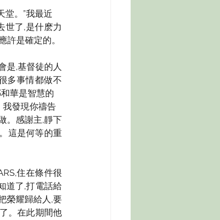
天堂。”我最近
去世了,是什麽力
的應許是確定的。
會是,基督徒的人
,很多事情都做不
耶和華是智慧的
。我發現你禱告
做。感謝主,靜下
水。這是何等的重
RS,住在條件很
知道了,打電話給
把榮耀歸給人,要
來了。在此期間他