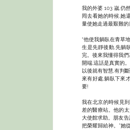
我的外婆 103 嵗
囘去看她的時候,她
量使她走過最艱難的
“他使我躺臥在青草
生是先靜後動,先躺
完。後來我懂得我們
開端,這話是真實的
以後就有智慧,有判斷
來有好處,躺臥下來
要!
我在北京的時候見到
差的醫療站。他的太
大使館求助。朋友告
把榮耀歸給神。”她