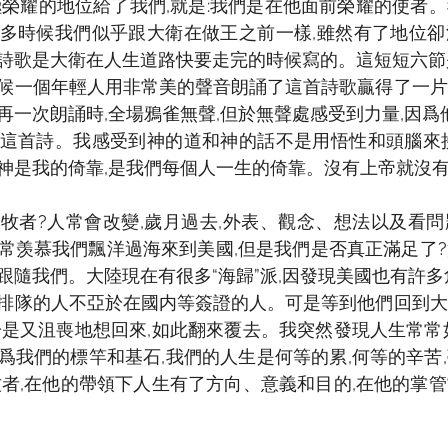
極榮耀的地位給了我們,就是:我們是在他面前榮耀的使者
多時候我們似乎跟大衛在做王之前一樣,雖然有了地位卻
詩歌是大衛在人生道路快要走完的時候寫的。這短短六節
候一個年輕人用非常美的聲音朗誦了這首詩歌贏得了一片
再一次朗誦時,全場鴉雀無聲,但於無聲處感受到力量,因爲
這首詩。我感受到神的道和神的話不是用悟性和頭腦來接
神是我的倚靠,是我們每個人一生的倚靠。沒有上帝就沒
牧者?人常會改變,歲月過去,外表、觀念、想法以及看
常羡慕我們飄洋過海來到美國,但是我們是否真正滿足了
跟隨我們。大陸現在有很多“海歸”派,因發現美國也有許
排隊的人不亞於在國内等簽證的人。可是等到他們回到大
於是又沮喪地想回來,如此翻來覆去。我突然發現人生常常
爲我們的標竿和基石,我們的人生是何等的累,何等的辛苦
牧者,在他的帶領下人生有了方向、意義和目的,在他的掌