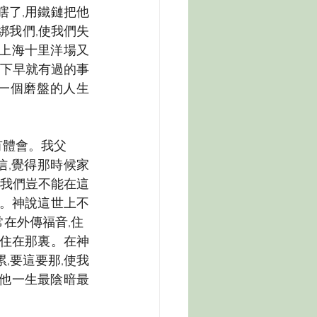
瞎了,用鐵鏈把他
綁我們,使我們失
在上海十里洋場又
底下早就有過的事
是一個磨盤的人生
有體會。我父
,覺得那時候家
天我們豈不能在這
好。神說這世上不
在外傳福音,住
遠住在那裏。在神
,要這要那,使我
是他一生最陰暗最