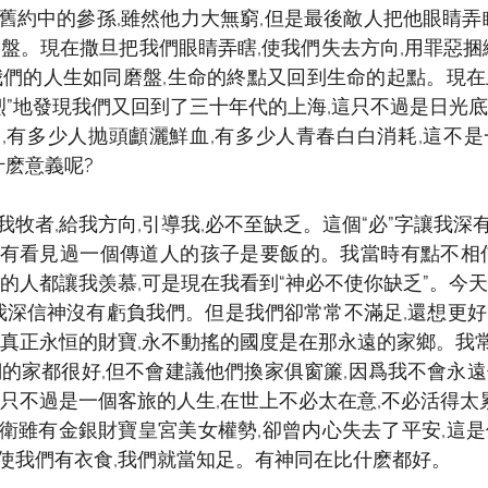
舊約中的參孫,雖然他力大無窮,但是最後敵人把他眼睛弄
磨盤。現在撒旦把我們眼睛弄瞎,使我們失去方向,用罪惡捆
我們的人生如同磨盤,生命的終點又回到生命的起點。現
彩烈”地發現我們又回到了三十年代的上海,這只不過是日光
,有多少人抛頭顱灑鮮血,有多少人青春白白消耗,這不
什麽意義呢?
牧者,給我方向,引導我,必不至缺乏。這個“必”字讓我深
有看見過一個傳道人的孩子是要飯的。我當時有點不相信
有的人都讓我羡慕,可是現在我看到“神必不使你缺乏”。今
我深信神沒有虧負我們。但是我們卻常常不滿足,還想更
,真正永恒的財寶,永不動搖的國度是在那永遠的家鄉。我常
們的家都很好,但不會建議他們換家俱窗簾,因爲我不會永
只不過是一個客旅的人生,在世上不必太在意,不必活得太累
衛雖有金銀財寶皇宮美女權勢,卻曾内心失去了平安,這
使我們有衣食,我們就當知足。有神同在比什麽都好。