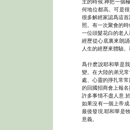
主的時候,神把一個
何地位都高。可是很
很多解經家認爲這首
照。有一次聚會的時
一位頭髮花白的老人
經歷從心底裏來朗誦
人生的經歷來體驗。
爲什麽說耶和華是我
變。在大陸的弟兄常
處、心靈的掙扎常常
的回國招商會上報名
許多事情不盡人意,
如果沒有一個上帝成
最後發現,耶和華是
意義。