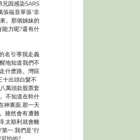
因感染SARS 
張福音單張“非
起來。那個姊妹的
有能力呢?還有什
己的名引導我走義
清醒地知道我們不
楚走什麽路。灣區
,三十出頭白髮不
,八萬頭款股票套
緲。不知道在幹什
在神裏面,那一天
。雖然會有遭難
得,太順利就會離
第一,我們是“行
麽可怕的?