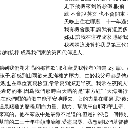
走下飛機來到洛杉磯,眼前
親,不會說英文,也不會開車
天晚上住在哪裏。十一年過
我有機會服事,讓我有這麽
姊妹,讓我在這裡成家,賜給
我媽媽這邊算起我是第三代
能夠接棒,成爲我們家的第四代傳道人。
到我們剛才唱的那首歌“耶和華是我牧者”(詩篇 23 篇)
孩子,卻感到山雨欲來風滿樓的壓力。由於我父母都是傳
父親也在單位裏寫檢查,常常寫到深更半夜。我常在夜闌
希奇的事,因爲我們那時白天唱的是“東方紅” “大海航行
我在他們唱的詩歌中能平安地睡去。它的力量在哪裏呢?後
過最艱難的歷程,明白力量、動力、幫助來自耶和華上帝
來寫的。他在家族中是最微不足道的,但是神卻把一個特別
基前的二三十年中顛沛流離,受盡屈辱。我想到我們基督