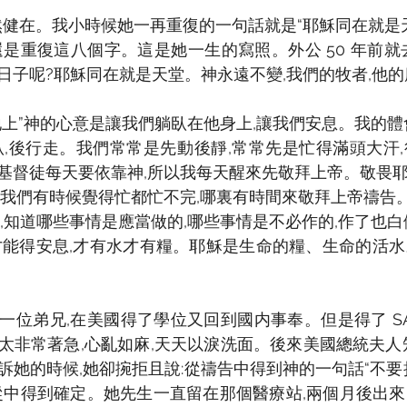
,仍然健在。我小時候她一再重復的一句話就是“耶穌同在就是
還是重復這八個字。這是她一生的寫照。外公 50 年前就
日子呢?耶穌同在就是天堂。神永遠不變,我們的牧者,他
地上”神的心意是讓我們躺臥在他身上,讓我們安息。我的體
臥,後行走。我們常常是先動後靜,常常先是忙得滿頭大汗
基督徒每天要依靠神,所以我每天醒來先敬拜上帝。敬畏
。我們有時候覺得忙都忙不完,哪裏有時間來敬拜上帝禱告
,知道哪些事情是應當做的,哪些事情是不必作的,作了也白
才能得安息,才有水才有糧。耶穌是生命的糧、生命的活
一位弟兄,在美國得了學位又回到國内事奉。但是得了 SA
太非常著急,心亂如麻,天天以淚洗面。後來美國總統夫人
訴她的時候,她卻捥拒且說:從禱告中得到神的一句話“不要
從中得到確定。她先生一直留在那個醫療站,兩個月後出