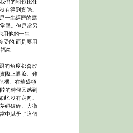
。我們的地位比任
沒有得到實際。
是一生經歷的寫
掌聲。但是當另
他用他的一生
受的,而是要用
有福氣。
問題的角度都會改
?實際上眼淚、難
多危機。在華盛頓
陸的時候又感到
如此,沒有定向。
,夢廻破碎。大衛
管當中賦予了這個