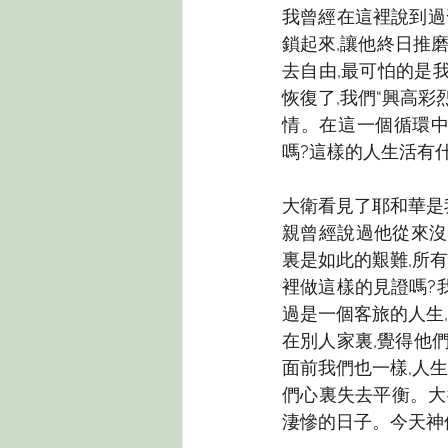
我曾經在這裡說到過
鎖起來,讓他終日推
去自由,最可怕的是
恢復了,我們“興高
情。在這一個循環中
嗎?這樣的人生活有
大衛看見了耶和華是我
親曾經說過他從來沒
裏是如此的艱難,所
裡做這樣的見證嗎?
過是一個客旅的人生
在別人家裏,覺得他
面前我們也一樣,人生
們心裏失去平衡。大
淒慘的日子。今天神