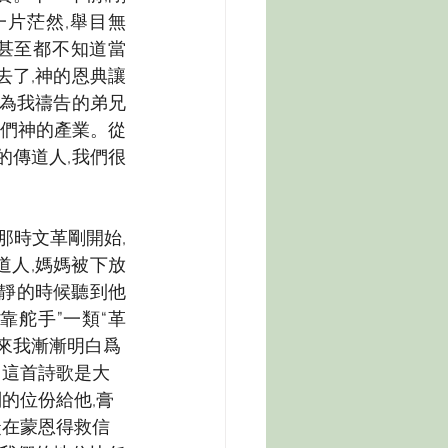
一片茫然,舉目無
,甚至都不知道當
去了,神的恩典讓
多為我禱告的弟兄
我們神的產業。從
的傳道人,我們很
。那時文革剛開始,
道人,媽媽被下放
人靜的時候聽到他
靠舵手”一類“革
來我漸漸明白爲
。這首詩歌是大
的位份給他,膏
徒在蒙恩得救信