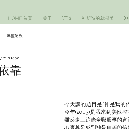
HOME 首頁
关于
证道
神所造的就是美

屬靈透視
7 min read
依靠
今天講的題目是”神是我的
今年(2003)是我來到美國
雖然走上這條全職服事的道
心裏越發感到神是何等的信