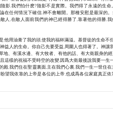
個陰影,我們怕什麽?陰影不是實際。我們得了永遠的生命
論在任何情況下確信,神不會離開。那種安慰是最深的。
敵人,在敵人面前我們的神已經得勝了,靠著他的得勝,
是:他用油膏了我的頭,使我的福杯滿溢。基督徒的生命不
榮神益人的生命。你自己先要受益,周圍人也得著了。神讓
草地、有溪水邊、有大牧者、有他的話、有大衛親身的經
而且這樣的祝福不受時空的改變,因爲大衛最後說我要一生
的殿,我們住在聖靈裏面,主在我們心裏,我們一生一世住在
。盼望我依靠的上帝是各位的上帝,也成爲各位家庭真正依