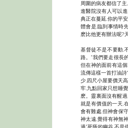
周圍的病友都信了主,
進醫院沒有人可以進
典正在蔓延,你的平
體會是,臨到事情時
麽比他更有辦法呢?
基督徒不是不要動,
路。”我們要走很長
但在神的面前有這個
流傳這樣一首打油詩“
少,四尺小屋要價天高
牢,九點回家只想睡
麽。靈裏面沒有醒過
就是有價值的一天,
會有難處,但神會保
神太遠,覺得有神無
過”死蔭的幽谷,不是