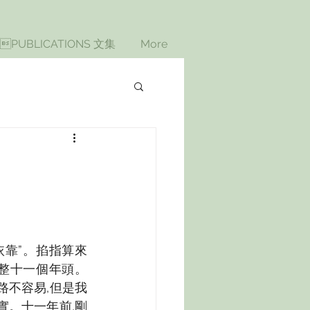
PUBLICATIONS 文集
More
依靠”。掐指算來
整整十一個年頭。
路不容易,但是我
實。十一年前,剛