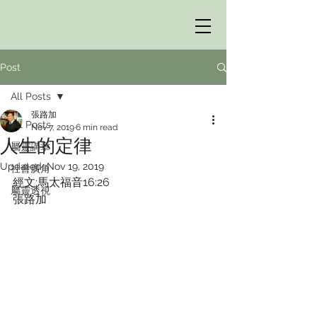
Post
All Posts
張路加
All Posts
Nov 7, 2019
6 min read
人生的定律
屬靈講章
Updated:
Nov 19, 2019
社會廣角
經文:馬太福音16:26
屬靈透視
張路加