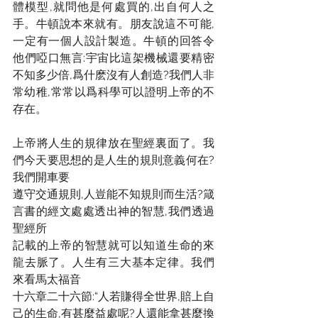
體模型,就問他是何處買的,出自何人之
手。牛頓說本來就有。朋友說這不可能,
一定有一個人設計製造。牛頓的回答令
他們啞口無言:宇宙比這架機械還要精密
不知多少倍,爲什麽沒有人創造?我們人非
常幼稚,常常以爲科學可以證明上帝的不
存在。
上帝將人生的規律放在聖經裏面了。我
們今天要思想的是人生的規則意義何在?
我們開車要
遵守交通規則,人豈能不知規則而生活?箴
言書的經文處處透出神的智慧,我們透過
聖經所
記載的上帝的智慧就可以知道生命的來
龍去脈了。人生有三大基本定律。我們
來看馬太福音
十六章二十六節:“人若賺得全世界,賠上自
己的生命,有甚麼益處呢?人還能拿甚麼換