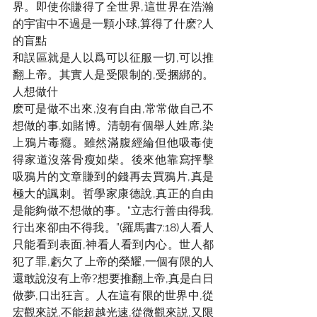
界。即使你賺得了全世界,這世界在浩瀚
的宇宙中不過是一顆小球,算得了什麽?人
的盲點
和誤區就是人以爲可以征服一切,可以推
翻上帝。其實人是受限制的,受捆綁的。
人想做什
麽可是做不出來,沒有自由,常常做自己不
想做的事,如賭博。清朝有個舉人姓席,染
上鴉片毒癮。雖然滿腹經綸但他吸毒使
得家道沒落骨瘦如柴。後來他靠寫抨擊
吸鴉片的文章賺到的錢再去買鴉片,真是
極大的諷刺。哲學家康德說,真正的自由
是能夠做不想做的事。“立志行善由得我,
行出來卻由不得我。”(羅馬書7:18)人看人
只能看到表面,神看人看到内心。世人都
犯了罪,虧欠了上帝的榮耀,一個有限的人
還敢說沒有上帝?想要推翻上帝,真是白日
做夢,口出狂言。人在這有限的世界中,從
宏觀來説,不能超越光速,從微觀來説,又限