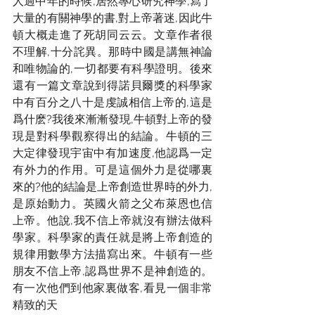
人過中年的時候,居然專心研究神學,寫了
大量的有關神學的書,對上帝著迷,因此牛
頓大概走進了死胡同云云。文章作者很
不理解,十分詫異。那時中國是講無神論
和唯物論的,一切都要有科學證明。後來
還有一篇文章說到得諾貝爾獎的科學家
中有百分之八十是虔誠相信上帝的,這是
爲什麽?我後來漸漸發現,牛頓對上帝的發
現是對科學觀察得出的結論。牛頓的三
大定律發現宇宙中有加速度,他認爲一定
有外力的作用。可是這個外力是從哪裏
來的?他的結論是上帝創造世界時的外力,
是原始動力。英國火箭之父布萊恩也信
上帝。他說,我不信上帝就沒有辦法做科
學家。科學家的責任就是將上帝創造的
規律用數學方法描寫出來。牛頓有一些
朋友不信上帝,認爲世界不是神創造的。
有一次他們到他家裏做客,看見一個非常
精致的天