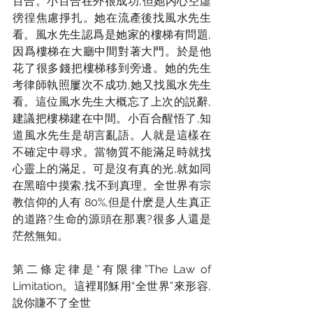
百合。小百合在外很成功,但她内心空虛
徬徨焦慮掙扎。她在流產後找風水先生
看。風水先生認爲是她家的樓梯有問題,
因爲樓梯在大廳中間對著大門。於是他
花了很多錢把樓梯移到旁邊。她的先生
考律師執照屢次不成功,她又找風水先生
看。這位風水先生大概忘了上次的説辭,
建議把樓梯建在中間。小百合醒悟了,知
道風水先生是胡言亂語。人就是這樣在
不確定中尋求。當物質不能滿足時就找
心靈上的滿足。可是沒有真的光,就如同
在黑暗中摸索,找不到真理。全世界有宗
教信仰的人有 80%,但是什麽是人生真正
的道路?生命的源頭在那裏?很多人還是
茫然無知。
第二條定律是“有限律”The Law of 
Limitation。這裡耶穌用“全世界”來形容,
說你賺不了全世