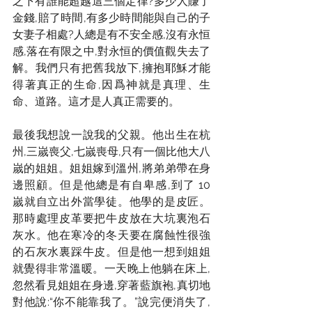
之下有誰能超越這三個定律?多少人賺了
金錢,賠了時間,有多少時間能與自己的子
女妻子相處?人總是有不安全感,沒有永恒
感,落在有限之中,對永恒的價值觀失去了
解。我們只有把舊我放下,擁抱耶穌才能
得著真正的生命,因爲神就是真理、生
命、道路。這才是人真正需要的。
最後我想說一說我的父親。他出生在杭
州,三嵗喪父,七嵗喪母,只有一個比他大八
嵗的姐姐。姐姐嫁到溫州,將弟弟帶在身
邊照顧。但是他總是有自卑感,到了 10 
嵗就自立出外當學徒。他學的是皮匠。
那時處理皮革要把牛皮放在大坑裏泡石
灰水。他在寒冷的冬天要在腐蝕性很強
的石灰水裏踩牛皮。但是他一想到姐姐
就覺得非常溫暖。一天晚上他躺在床上,
忽然看見姐姐在身邊,穿著藍旗袍,真切地
對他說:“你不能靠我了。”說完便消失了,