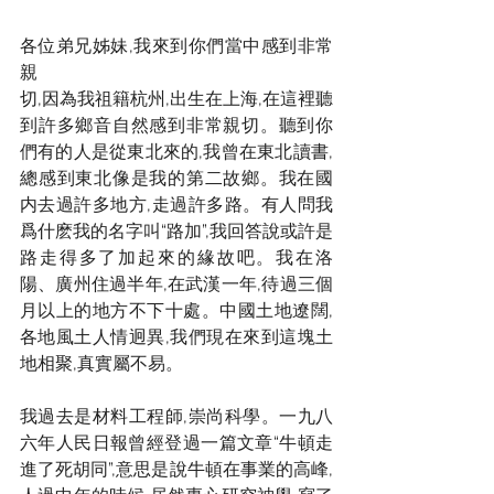
各位弟兄姊妹,我來到你們當中感到非常
親
切,因為我祖籍杭州,出生在上海,在這裡聽
到許多鄉音自然感到非常親切。聽到你
們有的人是從東北來的,我曾在東北讀書,
總感到東北像是我的第二故鄉。我在國
内去過許多地方,走過許多路。有人問我
爲什麽我的名字叫“路加”,我回答說或許是
路走得多了加起來的緣故吧。我在洛
陽、廣州住過半年,在武漢一年,待過三個
月以上的地方不下十處。中國土地遼闊,
各地風土人情迥異,我們現在來到這塊土
地相聚,真實屬不易。
我過去是材料工程師,崇尚科學。一九八
六年人民日報曾經登過一篇文章“牛頓走
進了死胡同”,意思是說牛頓在事業的高峰,