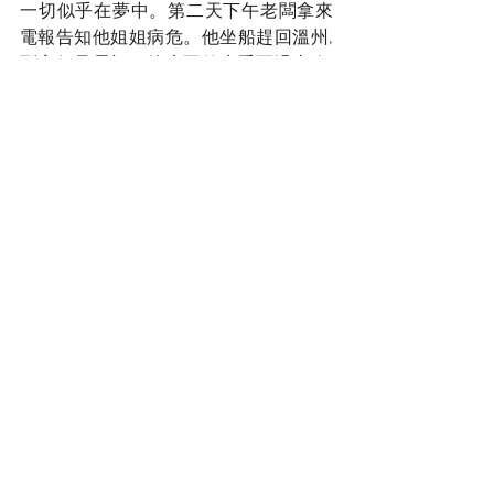
一切似乎在夢中。第二天下午老闆拿來
電報告知他姐姐病危。他坐船趕回溫州,
到家便見靈柩。他痛不欲生昏死過去,姐
姐的婆婆在廚房餵他水告訴他姐姐昨晚 
10 點就去世了,這正是他昨天見到姐姐的
時候。我的父親相信有靈魂。他後來覺
得忍受不下去要自殺。從姐夫家拿了一
包砒霜。但他在臨死之前還要去將軍山
看父母的墳。他從溫州步行到杭州,一天
又睏又餓坐在一家人的門前臺階上。那
家人的老奶奶將他領進問其由。又給他
洗澡,留他過夜。第二天父親離開以後發
現那包砒霜忘在老奶奶家中,便又囘去尋
找。老奶奶說髒衣服都已經扔了。他沒
有辦法只好實情相告。老奶奶堅持將他
留
下,告訴他,年輕時她也一樣,很早當了寡
婦,帶著兩個孩子想自殺。在這時候有人
告訴她耶穌使他重新有了生活的勇氣。