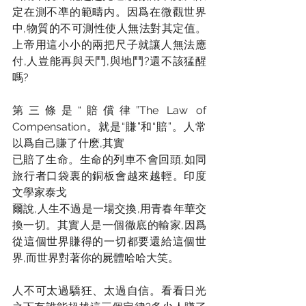
定在測不凖的範疇内。因爲在微觀世界
中,物質的不可測性使人無法對其定值。
上帝用這小小的兩把尺子就讓人無法應
付,人豈能再與天鬥,與地鬥?還不該猛醒
嗎?
第三條是“賠償律”The Law of 
Compensation。就是“賺”和“賠”。人常
以爲自己賺了什麽,其實
已賠了生命。生命的列車不會回頭,如同
旅行者口袋裏的銅板會越來越輕。印度
文學家泰戈
爾說,人生不過是一場交換,用青春年華交
換一切。其實人是一個徹底的輸家,因爲
從這個世界賺得的一切都要還給這個世
界,而世界對著你的屍體哈哈大笑。
人不可太過驕狂、太過自信。看看日光