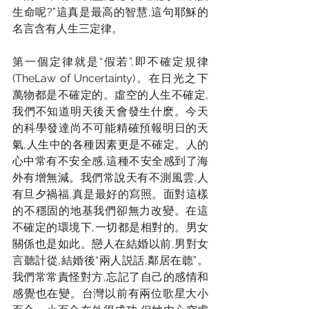
生命呢?”這真是最高的智慧,這句耶穌的
名言含有人生三定律。
第一個定律就是“假若”,即不確定規律 
(TheLaw of Uncertainty)。在日光之下
萬物都是不確定的。虛空的人生不確定,
我們不知道明天後天會發生什麽。今天
的科學發達尚不可能精確預報明日的天
氣,人生中的各種因素更是不確定。人的
心中常有不安全感,這種不安全感到了海
外有增無減。我們常說天有不測風雲,人
有旦夕禍福,真是最好的寫照。面對這樣
的不穩固的地基我們卻無力改變。在這
不確定的環境下,一切都是相對的。男女
關係也是如此。戀人在結婚以前,男對女
言聽計從,結婚後“兩人説話,鄰居在聼”。
我們常常責怪對方,忘記了自己的感情和
感覺也在變。台灣以前有兩位歌星大小