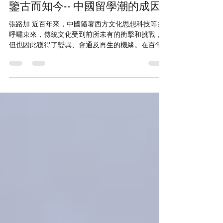
Nov 7, 2019
12 min read
鑒古而知今-- 中國留學潮的成因
張路加 近百年來，中國隨著西方文化思想科技等的
呼嘯東來，傳統文化受到前所未有的衝擊和挑戰，
但也因此獲得了變異、會通及再生的機緣。在百年
來中西文化交匯的大潮中，異軍突起的留學生群
體，所帶動的一波波留學潮，對近代中國在文化、
教育、人文、政治、思想、經濟乃至軍事等領域可
謂影響極鉅...