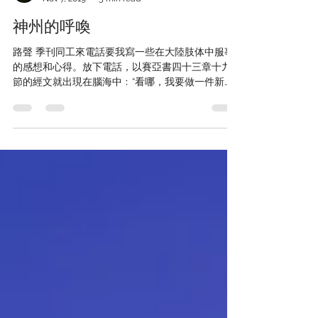
張路加
Nov 7, 2019
5 min read
神州的呼喚
路聲 季刊同工來電話要我寫一些在大陸肢体中服事
的感想和心得。放下電話，以賽亞書四十三章十九
節的經文就出現在腦海中﹕“看哪，我要做一件新
事……我必在曠野開道路，在沙漠開江河。”一年來多
次前往中國大陸的宣教之旅，讓我對神的這個應許
有了更深切的体會。...